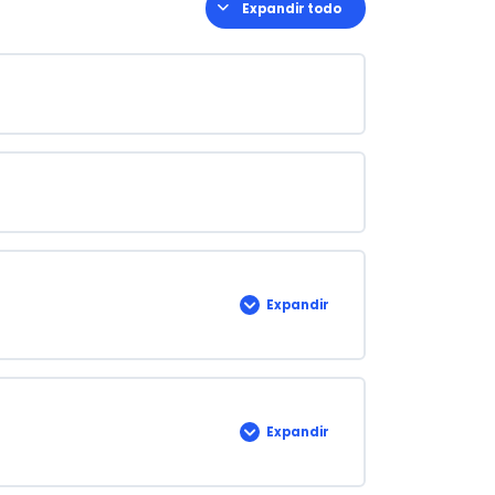
Expandir todo
Lecciones
Expandir
MÓDULO
1:
OBJETIVOS
Expandir
MÓDULO
2:
MATEMÁTICA
FINANCIERA