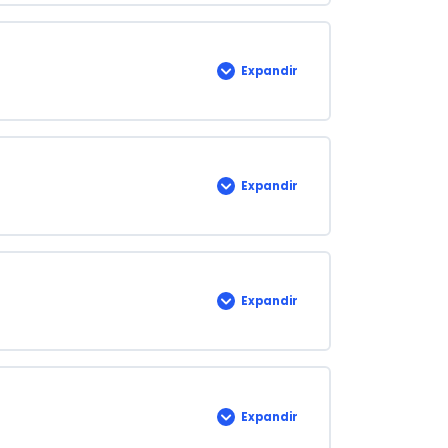
DE
INTERÉS
EQUIVALENTE
Expandir
EVALUACIÓN
TALLER
1
Expandir
MÓDULO
7:
ANUALIDADES
Expandir
EVALUACIÓN
TALLER
2
Expandir
Inflación