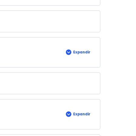
Expandir
Evaluación
de
Proyecto
Expandir
EVALUACIÓN
TALLER
3