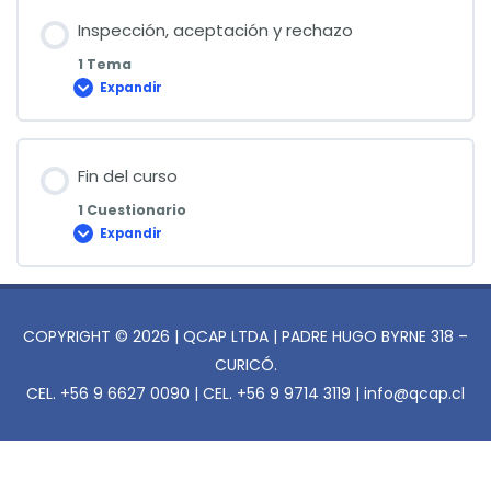
Inspección, aceptación y rechazo
1 Tema
Expandir
Inspección,
aceptación
y
rechazo
Fin del curso
1 Cuestionario
Expandir
Fin
del
curso
COPYRIGHT © 2026 | QCAP LTDA | PADRE HUGO BYRNE 318 –
CURICÓ.
CEL. +56 9 6627 0090 | CEL. +56 9 9714 3119 | info@qcap.cl