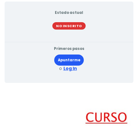
Estado actual
NO INSCRITO
Primeros pasos
Apuntarme
o
Log In