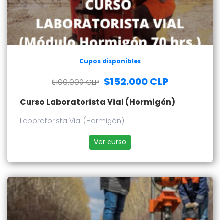
Cupos disponibles
$152.000 CLP
$190.000 CLP
Curso Laboratorista Vial (Hormigón)
Laboratorista Vial (Hormigón)
Ver curso