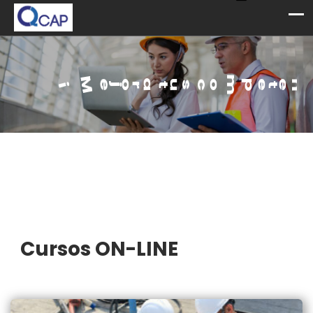
a
s
!
c
n
e
i
e
t
p
m
o
c
s
¡
M
e
j
o
r
a
t
u
Cursos ON-LINE