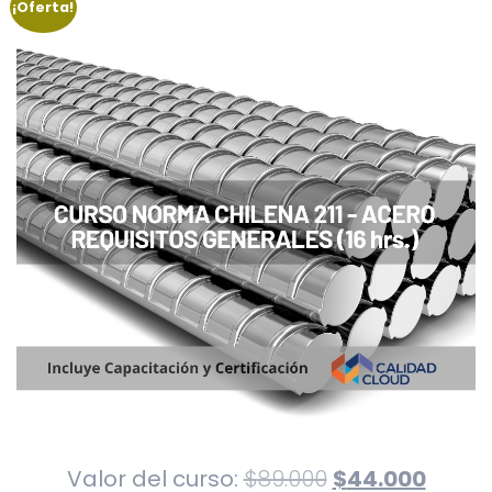
¡Oferta!
El
El
Valor del curso:
$
89.000
$
44.000