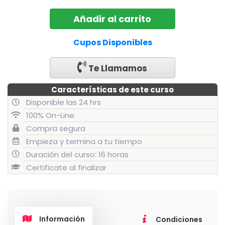
precio
preci
Curso
Añadir al carrito
original
actua
ITO
era:
es:
-
Cupos Disponibles
$89.000.
$44.00
Valparaíso
-
Te Llamamos
Julio
2019
Características de este curso
cantidad
Disponible las 24 hrs
100% On-Line
Compra segura
Empieza y termina a tu tiempo
Duración del curso: 16 horas
Certificate al finalizar
Información
Condiciones