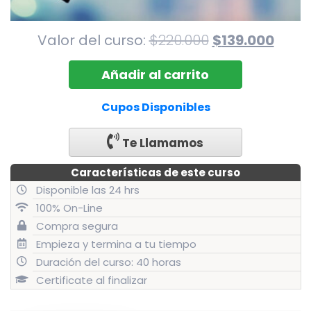
El
El
Valor del curso:
$
220.000
$
139.000
precio
preci
Curso
Añadir al carrito
original
actu
ITO
era:
es:
-
Cupos Disponibles
$220.000.
$139.
Valparaíso
-
Te Llamamos
Julio
2019
Características de este curso
cantidad
Disponible las 24 hrs
100% On-Line
Compra segura
Empieza y termina a tu tiempo
Duración del curso: 40 horas
Certificate al finalizar