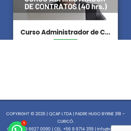
Curso Administrador de Contratos
Ver curso
COPYRIGHT © 2026 | QCAP LTDA | PADRE HUGO BYRNE 318 –
CURICÓ.
1
CEL. +56 9 6627 0090 | CEL. +56 9 9714 3119 | info@qcap.cl