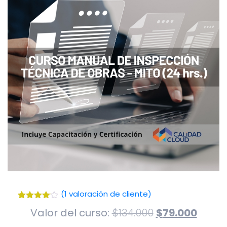
(
1
valoración de cliente)
Valorado
1
El
El
Valor del curso:
$
134.000
$
79.000
con
4.00
de 5 en
precio
preci