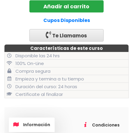
base a
Curso
Añadir al carrito
original
actua
valoración
de un
ITO
era:
es:
cliente
-
Cupos Disponibles
$134.000.
$79.00
Valparaíso
-
Te Llamamos
Julio
2019
Características de este curso
cantidad
Disponible las 24 hrs
100% On-Line
Compra segura
Empieza y termina a tu tiempo
Duración del curso: 24 horas
Certificate al finalizar
Información
Condiciones