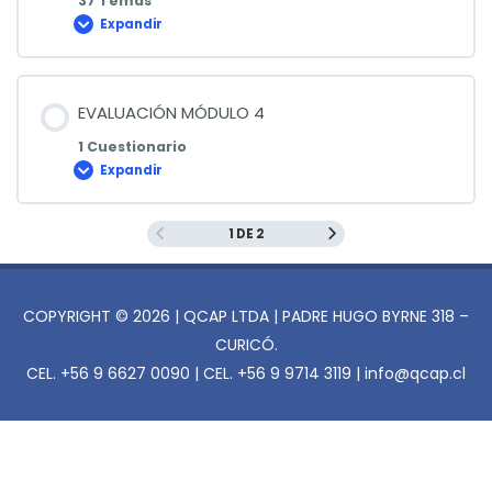
37 Temas
Expandir
Lección
1
EVALUACIÓN MÓDULO 4
1 Cuestionario
Expandir
EVALUACIÓN
MÓDULO
4
1 DE 2
COPYRIGHT © 2026 | QCAP LTDA | PADRE HUGO BYRNE 318 –
CURICÓ.
CEL. +56 9 6627 0090 | CEL. +56 9 9714 3119 | info@qcap.cl