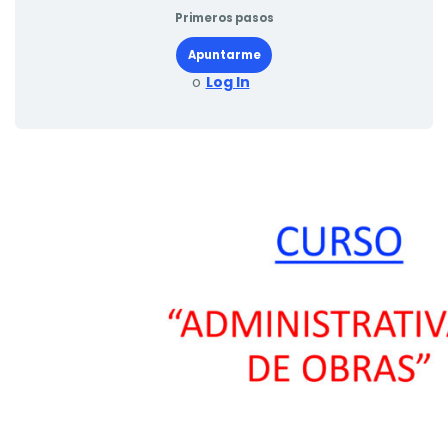
Primeros pasos
Apuntarme
o
Log In