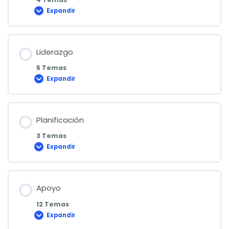
Expandir
Contexto
de
la
organización
Liderazgo
5 Temas
Expandir
Liderazgo
Planificación
3 Temas
Expandir
Planificación
Apoyo
12 Temas
Expandir
Apoyo