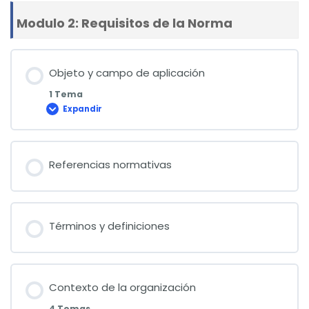
basados
en
Modulo 2: Requisitos de la Norma
ISO
9000:2015
Objeto y campo de aplicación
1 Tema
Expandir
Objeto
y
campo
de
aplicación
Referencias normativas
Términos y definiciones
Contexto de la organización
4 Temas