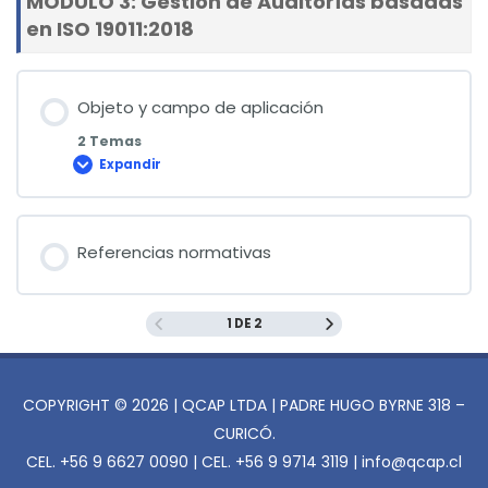
MODULO 3: Gestión de Auditorías basadas
en ISO 19011:2018
Objeto y campo de aplicación
2 Temas
Expandir
Objeto
y
campo
de
aplicación
Referencias normativas
1 DE 2
COPYRIGHT © 2026 | QCAP LTDA | PADRE HUGO BYRNE 318 –
CURICÓ.
CEL. +56 9 6627 0090 | CEL. +56 9 9714 3119 | info@qcap.cl