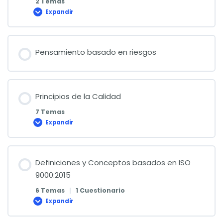
2 Temas
Expandir
Ciclo
PHVA
Pensamiento basado en riesgos
Principios de la Calidad
7 Temas
Expandir
Principios
de
la
Calidad
Definiciones y Conceptos basados en ISO
9000:2015
6 Temas
|
1 Cuestionario
Expandir
Definiciones
y
Conceptos