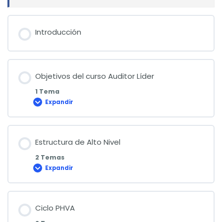
Introducción
Objetivos del curso Auditor Líder
1 Tema
Expandir
Objetivos
del
curso
Auditor
Líder
Estructura de Alto Nivel
2 Temas
Expandir
Estructura
de
Alto
Nivel
Ciclo PHVA