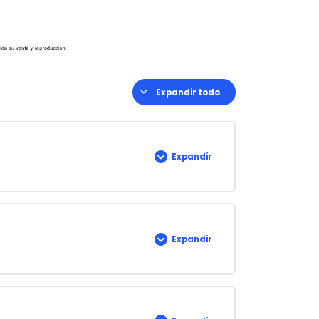
Expandir todo
Lecciones
Expandir
1.
Introducción
Expandir
Capítulo
1:
Objeto
y
Campo
de
Aplicación