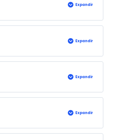
Expandir
Capítulo
7:
Apoyo
Expandir
Capítulo
8:
Operación
Expandir
Capítulo
9:
Evaluación
del
Desempeño
Expandir
Capítulo
10:
Mejora