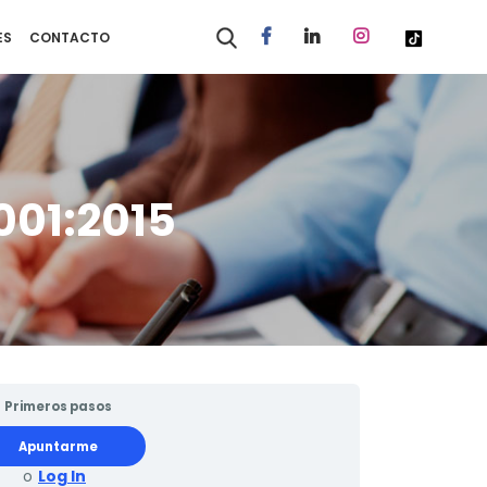
ES
CONTACTO
001:2015
Primeros pasos
Apuntarme
o
Log In