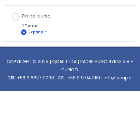
de
Tasación
Fin del curso
1 Tema
Expandir
Fin
del
curso
COPYRIGHT © 2026 | QCAP LTDA | PADRE HUGO BYRNE 318 –
CURICÓ.
CEL. +56 9 6627 0090 | CEL. +56 9 9714 3119 | info@qcap.cl