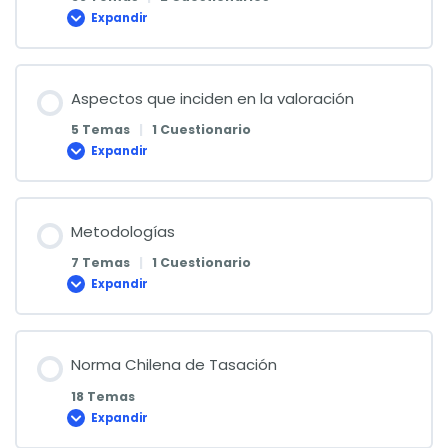
Expandir
Introducción
Aspectos que inciden en la valoración
5 Temas
|
1 Cuestionario
Expandir
Aspectos
que
inciden
en
la
valoración
Metodologías
7 Temas
|
1 Cuestionario
Expandir
Metodologías
Norma Chilena de Tasación
18 Temas
Expandir
Norma
Chilena