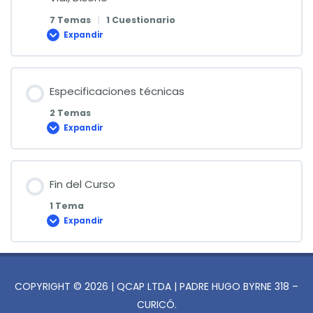
7 Temas
|
1 Cuestionario
Expandir
Consideraciones
Generales
de
Seguridad
Vial,
Diseño
Especificaciones técnicas
2 Temas
Expandir
Especificaciones
técnicas
Fin del Curso
1 Tema
Expandir
Fin
del
Curso
COPYRIGHT © 2026 | QCAP LTDA | PADRE HUGO BYRNE 318 –
CURICÓ.