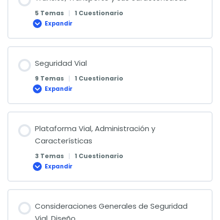
5 Temas
|
1 Cuestionario
Expandir
Tránsito,
Transporte
y
sus
características
Seguridad Vial
9 Temas
|
1 Cuestionario
Expandir
Seguridad
Vial
Plataforma Vial, Administración y
Características
3 Temas
|
1 Cuestionario
Expandir
Plataforma
Vial,
Administración
y
Características
Consideraciones Generales de Seguridad
Vial, Diseño