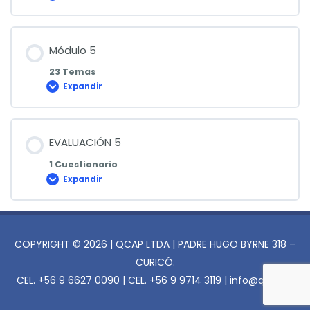
4
Módulo 5
23 Temas
Expandir
Módulo
5
EVALUACIÓN 5
1 Cuestionario
Expandir
EVALUACIÓN
5
COPYRIGHT © 2026 | QCAP LTDA | PADRE HUGO BYRNE 318 –
CURICÓ.
CEL. +56 9 6627 0090 | CEL. +56 9 9714 3119 | info@qcap.cl