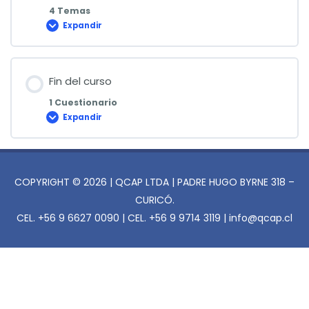
4 Temas
Expandir
Metodología
de
Inspección
para
Parques
Urbanos
Fin del curso
1 Cuestionario
Expandir
Fin
del
curso
COPYRIGHT © 2026 | QCAP LTDA | PADRE HUGO BYRNE 318 –
CURICÓ.
CEL. +56 9 6627 0090 | CEL. +56 9 9714 3119 | info@qcap.cl