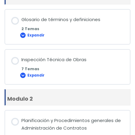
Glosario de términos y definiciones
2 Temas
Expandir
Glosario
de
términos
y
definiciones
Inspección Técnica de Obras
7 Temas
Expandir
Inspección
Técnica
de
Obras
Modulo 2
Planificación y Procedimientos generales de
Administración de Contratos