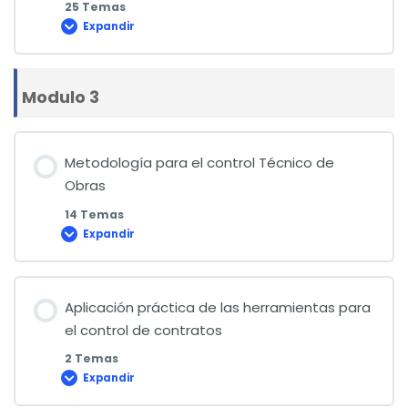
25 Temas
Expandir
Planificación
y
Procedimientos
generales
de
Modulo 3
Administración
de
Contratos
Metodología para el control Técnico de
Obras
14 Temas
Expandir
Metodología
para
el
control
Técnico
de
Aplicación práctica de las herramientas para
Obras
el control de contratos
2 Temas
Expandir
Aplicación
práctica