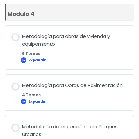
de
las
herramientas
Modulo 4
para
el
control
de
contratos
Metodología para obras de vivienda y
equipamiento
6 Temas
Expandir
Metodología
para
obras
de
vivienda
y
Metodología para Obras de Pavimentación
equipamiento
4 Temas
Expandir
Metodología
para
Obras
de
Pavimentación
Metodología de Inspección para Parques
Urbanos