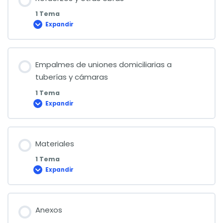
1 Tema
Expandir
Refuerzos
y
otras
obras
Empalmes de uniones domiciliarias a
tuberías y cámaras
1 Tema
Expandir
Empalmes
de
uniones
domiciliarias
a
tuberías
Materiales
y
cámaras
1 Tema
Expandir
Materiales
Anexos