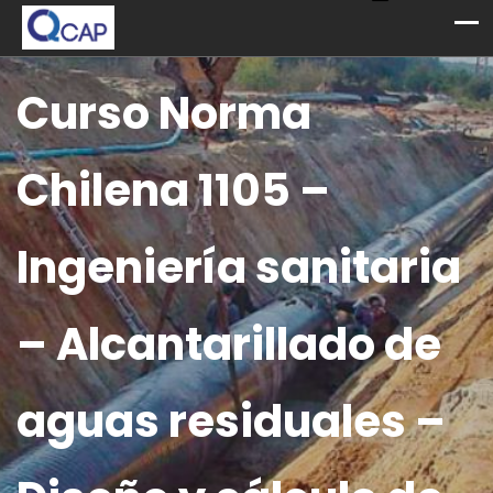
Curso Norma
Chilena 1105 –
Ingeniería sanitaria
– Alcantarillado de
aguas residuales –