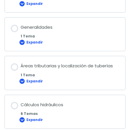
Expandir
Términos
y
definiciones
Generalidades
1 Tema
Expandir
Generalidades
Áreas tributarias y localización de tuberías
1 Tema
Expandir
Áreas
tributarias
y
localización
de
tuberías
Cálculos hidráulicos
6 Temas
Expandir
Cálculos
hidráulicos