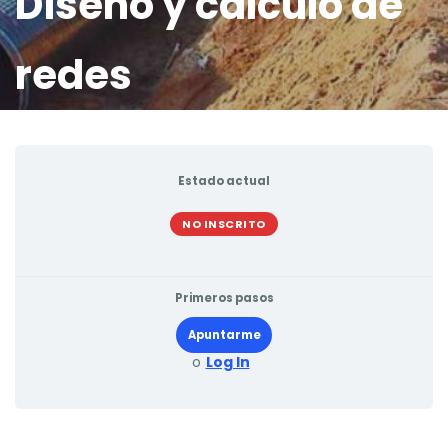
Diseño y cálculo de
redes
Estado actual
NO INSCRITO
Primeros pasos
Apuntarme
o
Log In