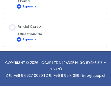
1 Tema
Expandir
Anexos
Fin del Curso
1 Cuestionario
Expandir
Fin
del
Curso
COPYRIGHT © 2026 | QCAP LTDA | PADRE HUGO BYRNE 318 –
CURICÓ.
CEL. +56 9 6627 0090 | CEL. +56 9 9714 3119 | info@qcap.cl