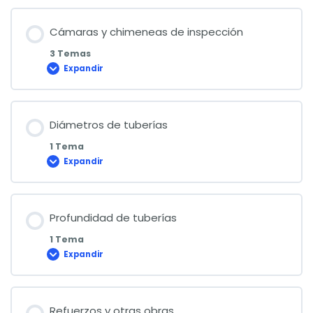
Cámaras y chimeneas de inspección
3 Temas
Expandir
Cámaras
y
chimeneas
de
inspección
Diámetros de tuberías
1 Tema
Expandir
Diámetros
de
tuberías
Profundidad de tuberías
1 Tema
Expandir
Profundidad
de
tuberías
Refuerzos y otras obras