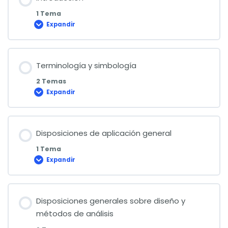
1 Tema
Expandir
Introducción
Terminología y simbología
2 Temas
Expandir
Terminología
y
simbología
Disposiciones de aplicación general
1 Tema
Expandir
Disposiciones
de
aplicación
general
Disposiciones generales sobre diseño y
métodos de análisis