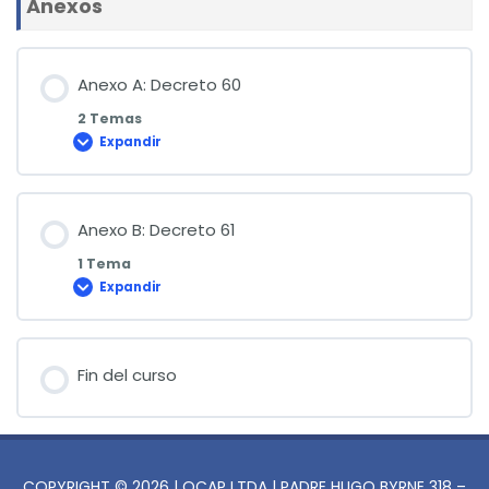
Anexos
Anexo A: Decreto 60
2 Temas
Expandir
Anexo
A:
Decreto
60
Anexo B: Decreto 61
1 Tema
Expandir
Anexo
B:
Decreto
61
Fin del curso
COPYRIGHT © 2026 | QCAP LTDA | PADRE HUGO BYRNE 318 –