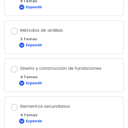
9 Temas
Expandir
Disposiciones
generales
sobre
diseño
y
métodos
Métodos de análisis
de
análisis
3 Temas
Expandir
Métodos
de
análisis
Diseño y construcción de fundaciones
4 Temas
Expandir
Diseño
y
construcción
de
fundaciones
Elementos secundarios
4 Temas
Expandir
Elementos
secundarios