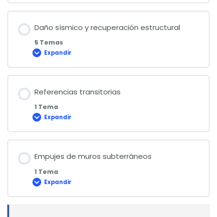
Daño sísmico y recuperación estructural
5 Temas
Expandir
Daño
sísmico
y
recuperación
estructural
Referencias transitorias
1 Tema
Expandir
Referencias
transitorias
Empujes de muros subterráneos
1 Tema
Expandir
Empujes
de
muros
subterráneos