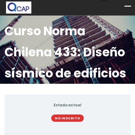
Curso Norma
Chilena 433: Diseño
sísmico de edificios
Estado actual
NO INSCRITO