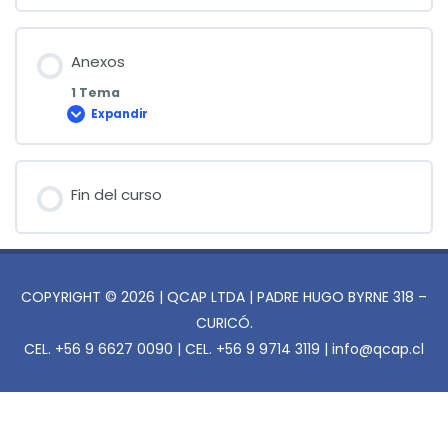
de
Transmitancia
Térmica
Anexos
1 Tema
Expandir
Anexos
Fin del curso
COPYRIGHT © 2026 | QCAP LTDA | PADRE HUGO BYRNE 318 –
CURICÓ.
CEL. +56 9 6627 0090 | CEL. +56 9 9714 3119 | info@qcap.cl