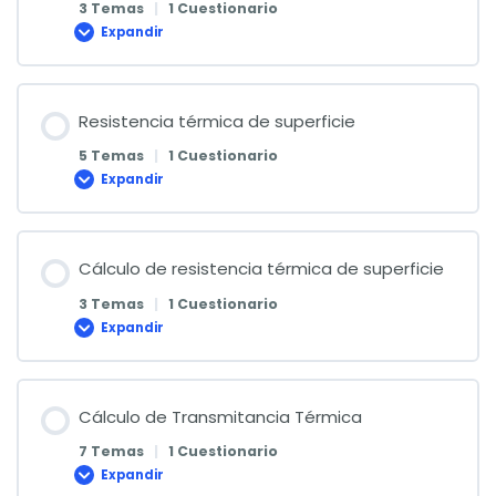
3 Temas
|
1 Cuestionario
Expandir
Definiciones
Resistencia térmica de superficie
5 Temas
|
1 Cuestionario
Expandir
Resistencia
térmica
de
superficie
Cálculo de resistencia térmica de superficie
3 Temas
|
1 Cuestionario
Expandir
Cálculo
de
resistencia
térmica
de
superficie
Cálculo de Transmitancia Térmica
7 Temas
|
1 Cuestionario
Expandir
Cálculo