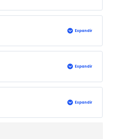
9
Expandir
Lección
10
Expandir
Lección
11
Expandir
Lección
12