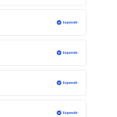
Expandir
Lección
6
Expandir
Lección
7
Expandir
Lección
8
Expandir
Lección