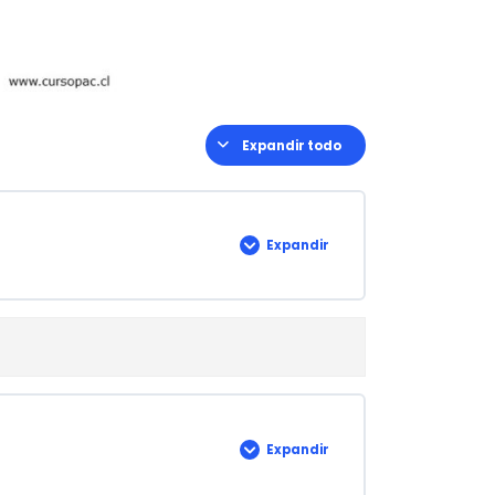
Expandir todo
Lecciones
Expandir
Presentación
del
curso
Expandir
Lección
1