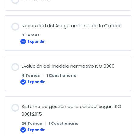
Necesidad del Aseguramiento de la Calidad
3 Temas
Expandir
Necesidad
del
Aseguramiento
de
la
Calidad
Evolución del modelo normativo ISO 9000
4 Temas
|
1 Cuestionario
Expandir
Evolución
del
modelo
normativo
ISO
9000
Sistema de gestión de la calidad, según ISO
9001:2015
26 Temas
|
1 Cuestionario
Expandir
Sistema
de