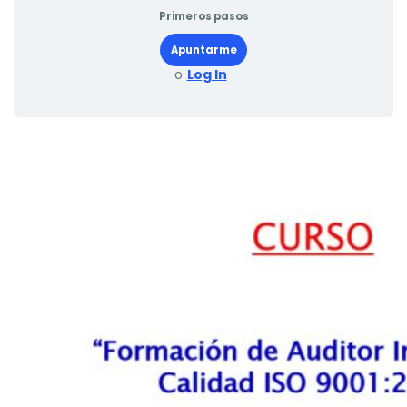
Primeros pasos
Apuntarme
o
Log In