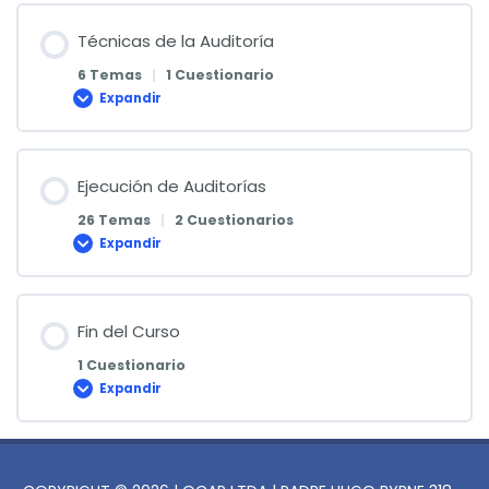
de
las
Auditorías
Técnicas de la Auditoría
6 Temas
|
1 Cuestionario
Expandir
Técnicas
de
la
Auditoría
Ejecución de Auditorías
26 Temas
|
2 Cuestionarios
Expandir
Ejecución
de
Auditorías
Fin del Curso
1 Cuestionario
Expandir
Fin
del
Curso