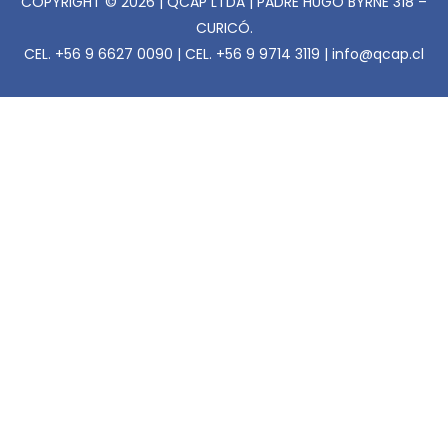
COPYRIGHT © 2026 | QCAP LTDA | PADRE HUGO BYRNE 318 –
CURICÓ.
CEL. +56 9 6627 0090 | CEL. +56 9 9714 3119 | info@qcap.cl