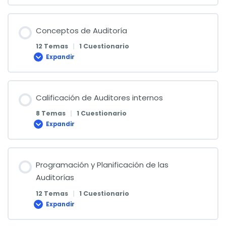
gestión
de
la
calidad,
Conceptos de Auditoría
según
ISO
12 Temas
|
1 Cuestionario
9001:2015
Expandir
Conceptos
de
Auditoría
Calificación de Auditores internos
8 Temas
|
1 Cuestionario
Expandir
Calificación
de
Auditores
internos
Programación y Planificación de las
Auditorías
12 Temas
|
1 Cuestionario
Expandir
Programación
y
Planificación