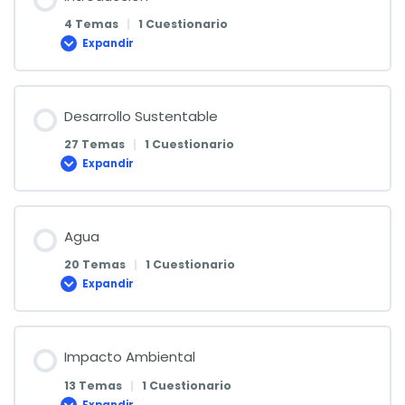
4 Temas
|
1 Cuestionario
Expandir
Introducción
Desarrollo Sustentable
27 Temas
|
1 Cuestionario
Expandir
Desarrollo
Sustentable
Agua
20 Temas
|
1 Cuestionario
Expandir
Agua
Impacto Ambiental
13 Temas
|
1 Cuestionario
Expandir