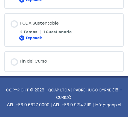
Impacto
Ambiental
FODA Sustentable
9 Temas
|
1 Cuestionario
Expandir
FODA
Sustentable
Fin del Curso
COPYRIGHT © 2026 | QCAP LTDA | PADRE HUGO BYRNE 318 –
CURICÓ.
CEL. +56 9 6627 0090 | CEL. +56 9 9714 3119 | info@qcap.cl