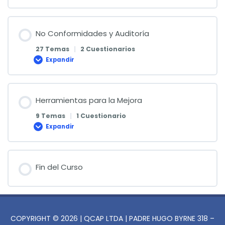
de
Detección
de
No
Conformidades
No Conformidades y Auditoría
27 Temas
|
2 Cuestionarios
Expandir
No
Conformidades
y
Auditoría
Herramientas para la Mejora
9 Temas
|
1 Cuestionario
Expandir
Herramientas
para
la
Mejora
Fin del Curso
COPYRIGHT © 2026 | QCAP LTDA | PADRE HUGO BYRNE 318 –