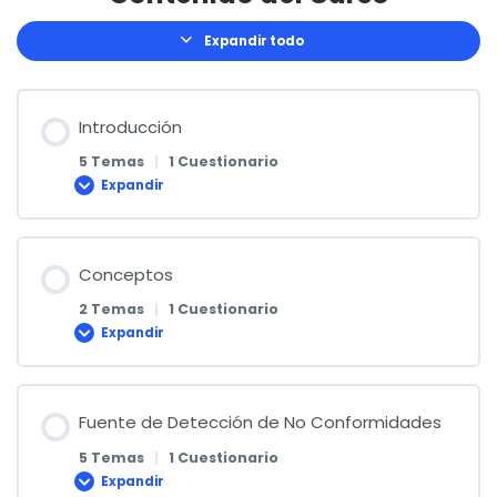
Expandir todo
Lecciones
Introducción
5 Temas
|
1 Cuestionario
Expandir
Introducción
Conceptos
2 Temas
|
1 Cuestionario
Expandir
Conceptos
Fuente de Detección de No Conformidades
5 Temas
|
1 Cuestionario
Expandir
Fuente