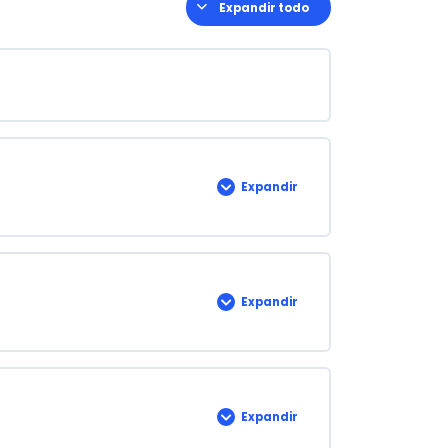
Expandir todo
Lecciones
Expandir
MÓDULO
1:
Componentes
del
Hormigón
Expandir
EVALUACIÓN
1
Expandir
MÓDULO
2: