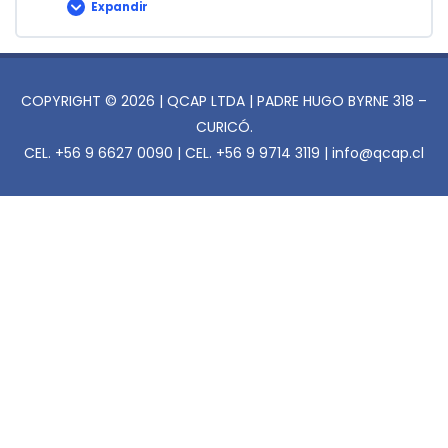
Expandir
Fin
del
Curso
COPYRIGHT © 2026 | QCAP LTDA | PADRE HUGO BYRNE 318 –
CURICÓ.
CEL. +56 9 6627 0090 | CEL. +56 9 9714 3119 | info@qcap.cl