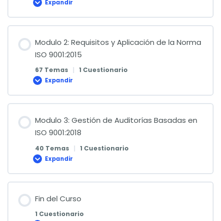
Expandir
Modulo
1:
Introducción
y
Fundamentos
Modulo 2: Requisitos y Aplicación de la Norma
ISO 9001:2015
67 Temas
|
1 Cuestionario
Expandir
Modulo
2:
Requisitos
y
Aplicación
de
Modulo 3: Gestión de Auditorías Basadas en
la
ISO 9001:2018
Norma
ISO
9001:2015
40 Temas
|
1 Cuestionario
Expandir
Modulo
3:
Gestión
de
Auditorías
Basadas
Fin del Curso
en
ISO
1 Cuestionario
9001:2018